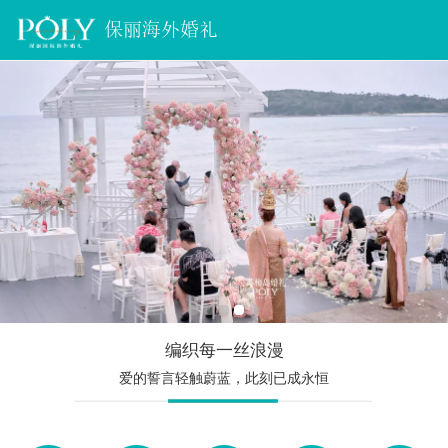
保丽海外婚礼
编织每一丝浪漫
爱的誓言轻触蔚蓝，此刻已成永恒